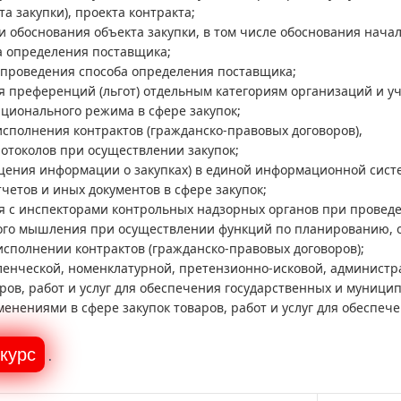
та закупки), проекта контракта;
 обоснования объекта закупки, в том числе обоснования начал
а определения поставщика;
 проведения способа определения поставщика;
я преференций (льгот) отдельным категориям организаций и у
ционального режима в сфере закупок;
сполнения контрактов (гражданско-правовых договоров),
отоколов при осуществлении закупок;
щения информации о закупках) в единой информационной сист
четов и иных документов в сфере закупок;
я с инспекторами контрольных надзорных органов при провед
го мышления при осуществлении функций по планированию, осу
сполнении контрактов (гражданско-правовых договоров);
енческой, номенклатурной, претензионно-исковой, администра
ров, работ и услуг для обеспечения государственных и муници
енениями в сфере закупок товаров, работ и услуг для обеспе
.