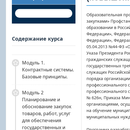
Образовательная пр
закупками» Профстан
образовании в Росси
Федерации», Федерал
Содержание курса
Федерации», Федерал
05.04.2013 №44-ФЗ «О
Указа Президента Ро
гражданских служащи
Модуль 1.
государственных тре
Контрактные системы.
служащих Российской
Базовые принципы.
порядка организаци
профессионального с
профессионального с
Модуль 2
№ 626н, Приказа Мин
Планирование и
организациями, осущ
обоснование закупок
на обучение муници
товаров, работ, услуг
муниципальных нужд
для обеспечения
государственных и
Программа разработа