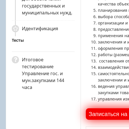
качества объек
государственных и
планирования и
муниципальных нужд.
выбора способ
организации и
Идентификация
предоставлени
применения на
Тесты
заключения и и
оформления пр
работы (разме
Итоговое
составления от
тестирование
взаимодействи
Управление гос. и
самостоятельно
мун.закупками 144
заключении и и
ведения управл
часа
закупками това
управления изм