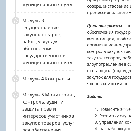
муниципальных нужд.
совершенствование и
профессионального у
Модуль 3
Цель программы –
по
Осуществление
обеспечения госуда
закупок товаров,
компетенций, необхо
работ, услуг для
организационно-упра
обеспечения
контроль закупок то
государственных и
закупок товаров, раб
муниципальных нужд.
злоупотреблений в с
поставщика (подрядч
закупок для государ
Модуль 4 Контракты.
членов комиссий по 
Модуль 5 Мониторинг,
Задачи:
контроль, аудит и
защита прав и
Повысить эффе
интересов участников
Развить у слуш
управления ко
закупок товаров, услуг
разработки док
для обеспечения