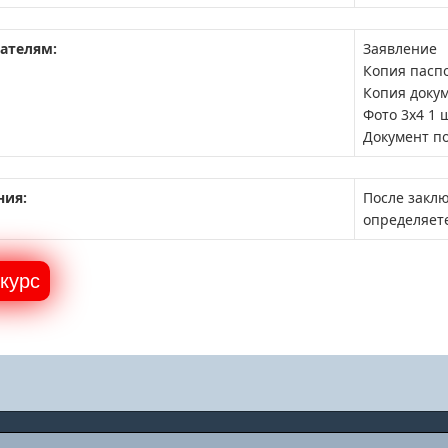
ателям:
Заявление
Копия пасп
Копия доку
Фото 3х4 1 
Документ п
ния:
После заклю
определяет