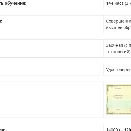
ь обучения
:
144 часа (3 
:
Совершенно
высшее обр
Заочная (с
технологий)
Удостовере
ия:
14000 р.
120