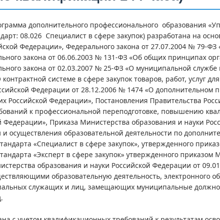
ограмма дополнительного профессионального образования «У
дарт: 08.026 Специалист в сфере закупок) разработана на осно
йской Федерации», Федерального закона от 27.07.2004 № 79-ФЗ
ьного закона от 06.06.2003 № 131-ФЗ «Об общих принципах ор
ьного закона от 02.03.2007 № 25-ФЗ «О муниципальной службе 
 контрактной системе в сфере закупок товаров, работ, услуг 
ссийской Федерации от 28.12.2006 № 1474 «О дополнительном
х Российской Федерации», Постановления Правительства Росси
бований к профессиональной переподготовке, повышению ква
 Федерации», Приказа Министерства образования и науки Росс
и и осуществления образовательной деятельности по дополни
тандарта «Специалист в сфере закупок», утвержденного приказ
тандарта «Эксперт в сфере закупок» утвержденного приказом М
истерства образования и науки Российской Федерации от 09.0
ествляющими образовательную деятельность, электронного о
пальных служащих и лиц, замещающих муниципальные должнос
.
на с учетом квалификационных требований к результатам осв