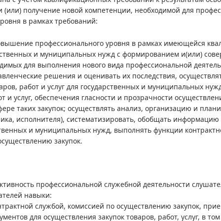
 (или) получение новой компетенции, необходимой для профес
ровня в рамках требований:
вышение профессионального уровня в рамках имеющейся квалиф
рственных и муниципальных нужд с формированием и(или) сов
димых для выполнения нового вида профессиональной деятель
вленческие решения и оценивать их последствия, осуществлять
варов, работ и услуг для государственных и муниципальных ну
от и услуг, обеспечения гласности и прозрачности осуществле
фере таких закупок; осуществлять анализ, организацию и план
ика, исполнителя), систематизировать, обобщать информацию
ственных и муниципальных нужд, выполнять функции контрактн
осуществлению закупок.
ктивность профессиональной служебной деятельности слушате
ателей навыки:
нтрактной службой, комиссией по осуществлению закупок, при
ументов для осуществления закупок товаров, работ, услуг, в то