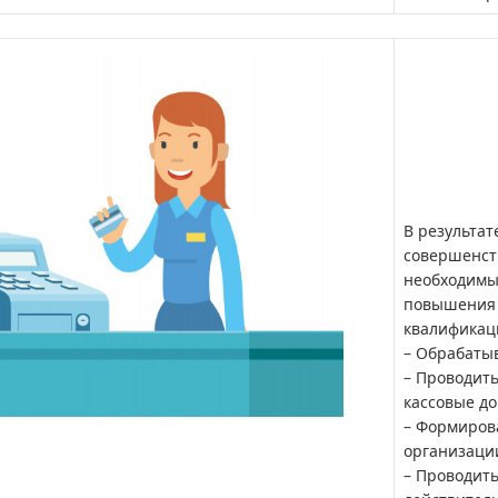
В результа
совершенст
необходимы
повышения 
квалификац
– Обрабат
– Проводить
кассовые до
– Формирова
организации
– Проводить