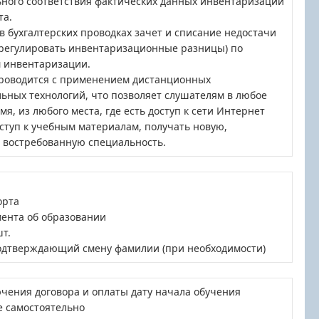
ьного соответствия фактических данных инвентаризации
та.
в бухгалтерских проводках зачет и списание недостачи
(регулировать инвентаризационные разницы) по
м инвентаризации.
роводится с применением дистанционных
ьных технологий, что позволяет слушателям в любое
мя, из любого места, где есть доступ к сети Интернет
ступ к учебным материалам, получать новую,
 востребованную специальность.
орта
мента об образовании
шт.
одтверждающий смену фамилии (при необходимости)
чения договора и оплаты дату начала обучения
е самостоятельно