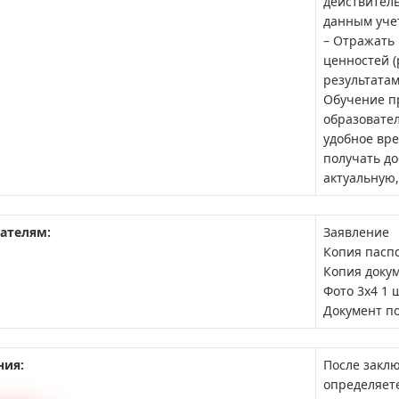
действител
данным уче
– Отражать 
ценностей 
результата
Обучение п
образовател
удобное вре
получать до
актуальную,
ателям:
Заявление
Копия пасп
Копия доку
Фото 3х4 1 
Документ п
ния:
После заклю
определяет